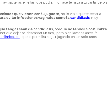
ay bacterias en ellas, que podrán no hacerle nada a tu carita, pero s
ucciones que vienen con tu juguete,
no lo vas a querer echar a
ra evitar infecciones vaginales como la
candidiasis
, muy
que tengas sean de candidiasis, porque no tenías la costumbre
ner que dejarlos descansar un rato, ¡pero bien lavados antes! Y
 antimicótico
,
que te permitirá seguir jugando en tan solo unos