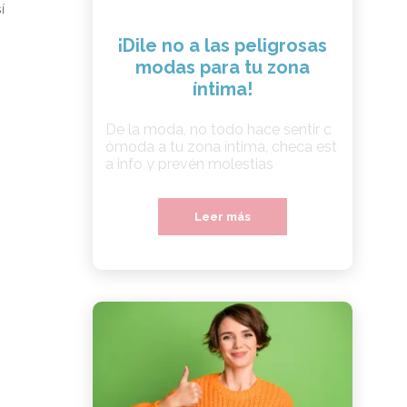
í
¡Dile no a las peligrosas
modas para tu zona
íntima!
De la moda, no todo hace sentir c
ómoda a tu zona íntima, checa est
a info y prevén molestias
Leer más