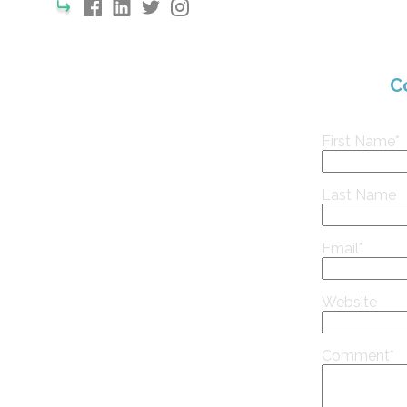
C
First Name
*
Last Name
Email
*
Website
Comment
*