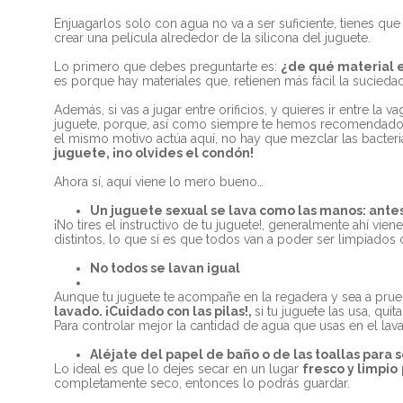
Enjuagarlos solo con agua no va a ser suficiente, tienes qu
crear una película alrededor de la silicona del juguete.
Lo primero que debes preguntarte es:
¿de qu
é
material 
es porque hay materiales que, retienen más fácil la suciedad 
Además, si vas a jugar entre orificios, y quieres ir entre l
juguete, porque, así como siempre te hemos recomendado que
el mismo motivo actúa aquí, no hay que mezclar las bacteri
juguete, ¡no olvides el condón!
Ahora sí, aquí viene lo mero bueno…
Un juguete sexual se lava como las manos: ante
¡No tires el instructivo de tu juguete!, generalmente ahí vi
distintos, lo que sí es que todos van a poder ser limpiados
No todos se lavan igual
Aunque tu juguete te acompañe en la regadera y sea a pru
lavado. ¡Cuidado con las pilas!,
si tu juguete las usa, quí
Para controlar mejor la cantidad de agua que usas en el la
Aléjate del papel de baño o de las toallas para 
Lo ideal es que lo dejes secar en un lugar
fresco y
limpio
completamente seco, entonces lo podrás guardar.