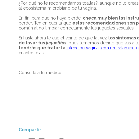
¿Por qué no te recomendamos toallas?, aunque no lo creas, h
al ecosistema microbiano de tu vagina.
En fin, para que no haya pierde,
checa muy bien las instr
perder. Ten en cuenta que
estas recomendaciones son pa
común al no limpiar correctamente tus juguetes sexuales.
Si hasta ahora te cae el veinte de que tal vez
los síntomas 
de lavar tus
juguetitos
, pues tememos decirte que vas a te
tendrás que tratar la
infección vaginal con un tratamiento
cuantos días.
Consulta a tu médico.
Compartir