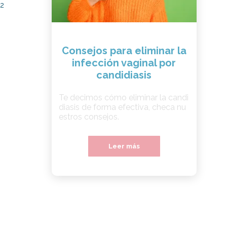
22
Consejos para eliminar la
infección vaginal por
candidiasis
Te decimos cómo eliminar la candi
diasis de forma efectiva, checa nu
estros consejos.
Leer más