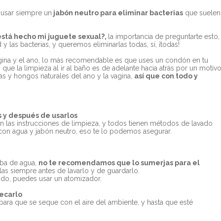
e usar siempre un
jabón neutro para eliminar bacterias
que suelen
est
á
hecho mi juguete sexual
?
,
la importancia de preguntarte esto,
y las bacterias, y queremos eliminarlas todas, sí, ¡todas!
a vagina y el ano, lo más recomendable es que uses un condón en tu
 la limpieza al ir al baño es de adelante hacia atrás por un motivo
as y hongos naturales del ano y la vagina,
así que con todo y
s y despu
é
s de usarlos
enen las instrucciones de limpieza, y todos tienen métodos de lavado
 con agua y jabón neutro, eso te lo podemos asegurar.
eba de agua,
no te recomendamos que lo sumerjas para el
talas siempre antes de lavarlo y de guardarlo.
vado, puedes usar un atomizador.
secarlo
para que se seque con el aire del ambiente, y hasta que esté