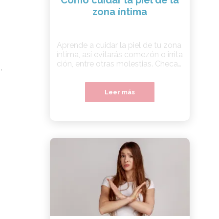
Cómo cuidar la piel de la
zona íntima
Aprende a cuidar la piel de tu zona
íntima, así evitarás comezón o irrita
ción, entre otras molestias. Checa
,
estos consejos
Leer más