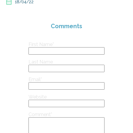
18/04/22
Comments
First Name
*
Last Name
Email
*
Website
Comment
*