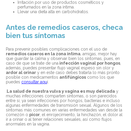
Irritación por uso de productos cosméticos y
perfumados en la zona íntima.
Llevar una dieta alta en carbohidratos.
Antes de remedios caseros, checa
bien tus síntomas
Para prevenir posibles complicaciones con el uso de
remedios caseros en la zona íntima
,
amigas, mejor hay
que guardar la calma y observar bien los síntomas, pues, en
caso de que se trate de una
infección vaginal por hongos
,
además, puedes presentar flujo vaginal espeso sin olor y
ardor al orinar
y en este caso debes tratarla lo más pronto
posible con medicamentos
antifúngicos
como los que
puedes
consultar aqu
í.
.
La salud de nuestra vulva y vagina es muy delicada
y
muchas infecciones comparten síntomas, o son parecidos
entre sí, ya sean infecciones por hongos, bacterias e incluso
algunas enfermedades de transmisión sexual. Algunos de los
síntomas más comunes en varias enfermedades van desde la
comezón o
picor
, el enrojecimiento, la hinchazón, el dolor al
ir a orinar o al tener relaciones sexuales, así como flujos
anormales en la vagina.