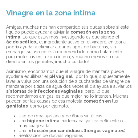
Vinagre en la zona íntima
Amigas, muchas nos han compartido sus dudas sobre si este
líquido puede ayudar a aliviar la
comezón en la zona
íntima.
Lo que estuvimos investigando es que siendo el
ácido acético
., el ingrediente activo en el vinagre, en teoría
podría ayudar a eliminar algunos tipos de bacterias, sin
embargo, su uso no está recomendado como tratamiento
para molestias en la zona íntima, y mucho menos su uso
directo en los genitales, ¡mucho cuidado!
Asimismo, encontramos que el vinagre
de manzana puede
ayudar a equilibrar el
pH vaginal
., por lo que, supuestamente,
lavar la vulva con una solución de 2 cucharadas de vinagre de
manzana por 1 taza de agua dos veces al día ayuda a aliviar los
síntomas
de i
nfecciones vaginales
, pero, lo que
recomendamos amigas, es que mejor no lo intenten. Muchas
pueden ser las causas de esa molesta
comezón en
tus
genitales
, como por ejemplo:
Uso de ropa ajustada y de fibras sintéticas.
Una
higiene íntima
inadecuada, ya sea deficiente o
muy exagerada.
Una
infección por candidiasis
(
hongos vaginales
).
Realización de duchas vaginales.