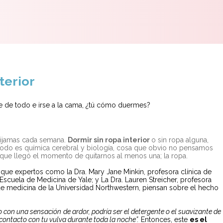
terior
 de todo e irse a la cama, ¿tú cómo duermes?
r pijamas cada semana.
Dormir sin ropa interior
o sin ropa alguna,
 todo es química cerebral y biología, cosa que obvio no pensamos
que llegó el momento de quitarnos al menos una; la ropa.
lo que expertos como la
Dra. Mary Jane Minkin, profesora clí
nica de
 Escuela de Medicina de Yale; y La
Dra. Lauren Streicher, profesora
de medicina de la Universidad Northwestern, piensan sobre el hecho
 o con una sensación
de ardor
, podrí
a ser
el detergente o el suavizante de
 contacto con tu vulva durante toda la noche”.
Entonces, este
es el