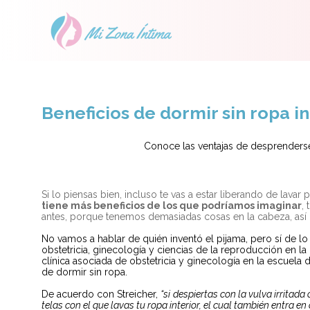
Beneficios de dormir sin ropa in
Conoce las ventajas de
desprenderse
Si lo piensas bien, incluso te vas a estar liberando de lava
tiene más beneficios de los que podríamos imaginar
,
antes, porque tenemos demasiadas cosas en la cabeza, así 
No vamos a hablar de quién inventó el pijama, pero sí de 
obstetricia, ginecolog
í
a y ciencias de la reproducción en la
cl
í
nica asociada de obstetricia y ginecolog
í
a en la escuela 
de dormir sin ropa.
De acuerdo con Streicher,
“si
despiertas con la vulva irritada
telas con el que lavas tu ropa interior, el cual tambi
é
n entra en