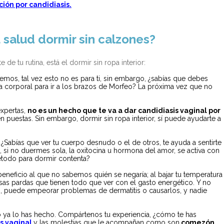
ción por candidiasis.
 salud dormir sin calzones?
e tu rutina, está el dormir sin ropa interior:
ndemos, tal vez esto no es para ti, sin embargo, ¿sabías que debes
a corporal para ir a los brazos de Morfeo? La próxima vez que no
expertas,
no es un hecho que te va a dar candidiasis vaginal por
n puestas. Sin embargo, dormir sin ropa interior, sí puede ayudarte a
.
¿Sabías que ver tu cuerpo desnudo o el de otros, te ayuda a sentirte
si no duermes sola, la oxitocina u hormona del amor, se activa con
método para dormir contenta?
eneficio al que no sabemos quién se negaría; al bajar tu temperatura
sas pardas que tienen todo que ver con el gasto energético. Y no
), puede empeorar problemas de dermatitis o causarlos, y nadie
 o ya lo has hecho. Compártenos tu experiencia, ¿cómo te has
is vaginal
y las molestias que le acompañan como son
comezón