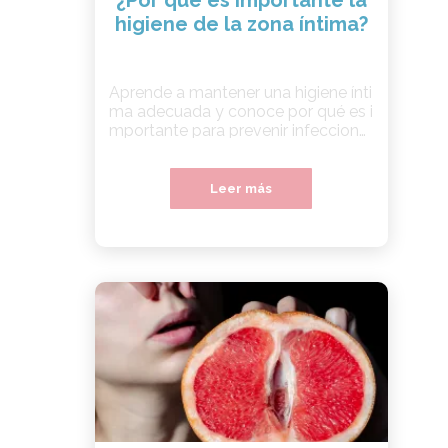
¿Por qué es importante la
higiene de la zona íntima?
Aprende a mantener una higiene ínti
ma adecuada y conoce por qué es i
mportante para prevenir infeccione
s vaginales como la candidiasis.
Leer más