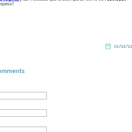
 espeso?
01/02/2
omments