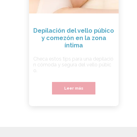
Depilación del vello púbico
y comezón en la zona
íntima
Checa estos tips para una depilació
n cómoda y segura del vello púbic
o.
Leer más