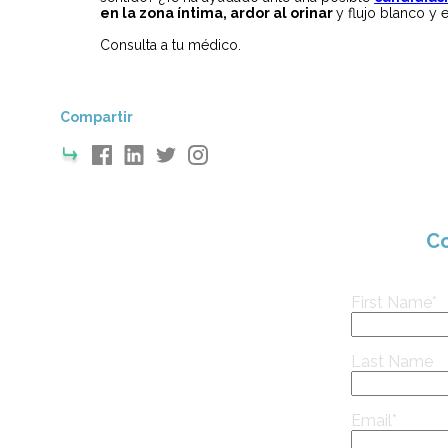
en la zona íntima, ardor al orinar
y flujo blanco y
Consulta a tu médico.
Compartir
C
First Name
*
Last Name
Email
*