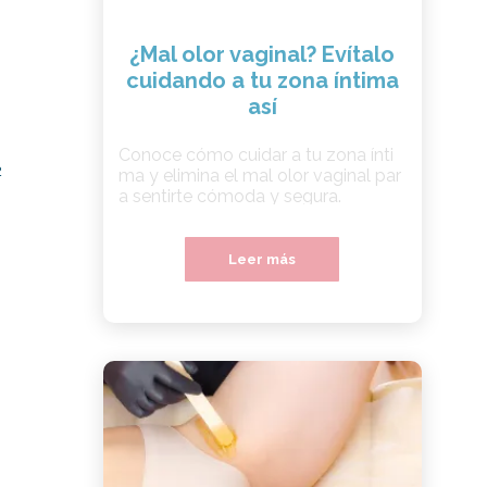
¿Mal olor vaginal? Evítalo
cuidando a tu zona íntima
así
Conoce cómo cuidar a tu zona ínti
2
ma y elimina el mal olor vaginal par
a sentirte cómoda y segura.
Leer más