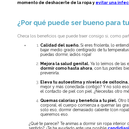
momento de deshacerte de la ropa y
evitar una infec
¿Por qué puede ser bueno para tu
Checa los beneficios que puede traer consigo si, como parte d
Calidad del sueño.
Si eres friolenta, lo ente
bajar medio grado centígrado de tu temperatur
puedas dormir, ¡adiós ropa!
Mejora la salud genital.
Ya lo leímos de las 
dormir como hasta ahora
, con tus
panties
bie
prevenirla.
Eleva tu autoestima y niveles de oxitocina
mejor y más conectada contigo? Y no solo eso, 
el contacto de piel con piel. ¿Necesitas otro 
Quemas calorías y beneficia a tu piel.
Otro b
corporal, el cuerpo comienza a quemar las gra
solo eso, dormir demasiado caliente (con ropa
queremos eso.
¿Qué te parece? Te animas a dormir sin ropa interior
sentido? ¿Te ha ayudado ante una posible
candidias