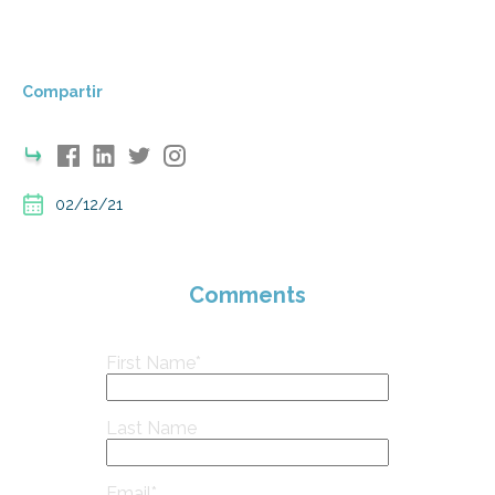
Compartir
02/12/21
Comments
First Name
*
Last Name
Email
*